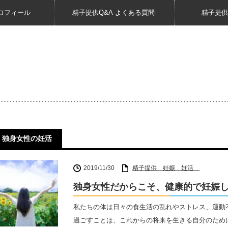
ロフィール
精子提供Q&A-よくある質問-
精子提供
独身女性の妊活
2019/11/30
精子提供 妊娠 妊活
独身女性だからこそ、健康的で妊娠
私たちの体は日々の食生活の乱れやストレス、運動
過ごすことは、これからの将来を生きる自分のため