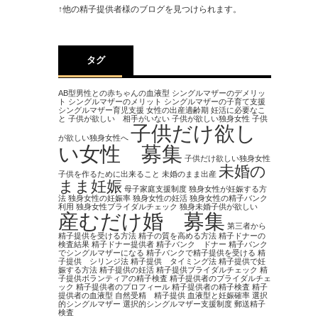
↑他の精子提供者様のブログを見つけられます。
タグ
AB型男性との赤ちゃんの血液型
シングルマザーのデメリッ
ト
シングルマザーのメリット
シングルマザーの子育て支援
シングルマザー育児支援
女性の出産適齢期
妊活に必要なこ
と
子供が欲しい 相手がいない
子供が欲しい独身女性
子供
子供だけ欲し
が欲しい独身女性へ
い女性 募集
子供だけ欲しい独身女性
未婚の
子供を作るために出来ること
未婚のまま出産
まま妊娠
母子家庭支援制度
独身女性が妊娠する方
法
独身女性の妊娠率
独身女性の妊活
独身女性の精子バンク
利用
独身女性ブライダルチェック
独身未婚子供が欲しい
産むだけ婚 募集
第三者から
精子提供を受ける方法
精子の質を高める方法
精子ドナーの
検査結果
精子ドナー提供者
精子バンク ドナー
精子バンク
でシングルマザーになる
精子バンクで精子提供を受ける
精
子提供 シリンジ法
精子提供 タイミング法
精子提供で妊
娠する方法
精子提供の妊活
精子提供ブライダルチェック
精
子提供ボランティアの精子検査
精子提供者のブライダルチェ
ック
精子提供者のプロフィール
精子提供者の精子検査
精子
提供者の血液型
自然受精 精子提供
血液型と妊娠確率
選択
的シングルマザー
選択的シングルマザー支援制度
郵送精子
検査